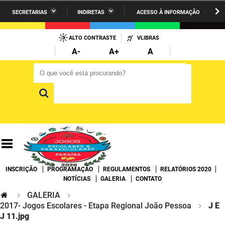
SECRETARIAS
INDIRETAS
ACESSO À INFORMAÇÃO
A União
Administração
IR
PARA
ALTO CONTRASTE
VLIBRAS
AESA
Administração Penitenciária
O
A-
A+
A
CONTEÚDO
ARPB
Agricultura Familiar e Desenvolvimento do Semiárido
O que você está procurando?
O que você está procurando?
Agevisa
Casa Civil do Governador
Cagepa
Casa Militar do Governador
Cehap
Ciência, Tecnologia, Inovação e Ensino Superior
Cinep
Comunicação Institucional
INSCRIÇÃO
PROGRAMAÇÃO
REGULAMENTOS
RELATÓRIOS 2020
Codata
Controladoria Geral do Estado
NOTÍCIAS
GALERIA
CONTATO
GALERIA
Companhia Docas
Cultura
2017- Jogos Escolares - Etapa Regional João Pessoa
J E
J 11.jpg
Corpo de Bombeiros
Desenvolvimento da Agropecuária e Pesca