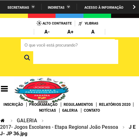
SECRETARIAS
INDIRETAS
ACESSO À INFORMAÇÃO
A União
Administração
IR
PARA
ALTO CONTRASTE
VLIBRAS
AESA
Administração Penitenciária
O
A-
A+
A
CONTEÚDO
ARPB
Agricultura Familiar e Desenvolvimento do Semiárido
O que você está procurando?
O que você está procurando?
Agevisa
Casa Civil do Governador
Cagepa
Casa Militar do Governador
Cehap
Ciência, Tecnologia, Inovação e Ensino Superior
Cinep
Comunicação Institucional
INSCRIÇÃO
PROGRAMAÇÃO
REGULAMENTOS
RELATÓRIOS 2020
Codata
Controladoria Geral do Estado
NOTÍCIAS
GALERIA
CONTATO
GALERIA
Companhia Docas
Cultura
2017- Jogos Escolares - Etapa Regional João Pessoa
J E
J- JP 36.jpg
Corpo de Bombeiros
Desenvolvimento da Agropecuária e Pesca