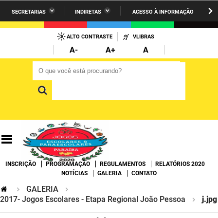
SECRETARIAS
INDIRETAS
ACESSO À INFORMAÇÃO
A União
Administração
IR
PARA
ALTO CONTRASTE
VLIBRAS
AESA
Administração Penitenciária
O
A-
A+
A
CONTEÚDO
ARPB
Agricultura Familiar e Desenvolvimento do Semiárido
O que você está procurando?
O que você está procurando?
Agevisa
Casa Civil do Governador
Cagepa
Casa Militar do Governador
Cehap
Ciência, Tecnologia, Inovação e Ensino Superior
Cinep
Comunicação Institucional
INSCRIÇÃO
PROGRAMAÇÃO
REGULAMENTOS
RELATÓRIOS 2020
Codata
Controladoria Geral do Estado
NOTÍCIAS
GALERIA
CONTATO
GALERIA
Companhia Docas
Cultura
2017- Jogos Escolares - Etapa Regional João Pessoa
j.jpg
Corpo de Bombeiros
Desenvolvimento da Agropecuária e Pesca