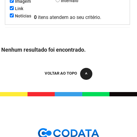
Intervalo
Imagem
FUNES
Planejamento, Orçamento e Gestão
Link
Notícias
0
itens atendem ao seu critério.
FUNESC
Procuradoria Geral do Estado
IMEQ
Representação Institucional
IASS
Saúde
Nenhum resultado foi encontrado.
IPHAEP
Segurança e Defesa Social
VOLTAR AO TOPO
JUCEP
Turismo e Desenvolvimento Econômico
LIFESA
LOTEP
Ouvidoria Geral do Estado
PAP