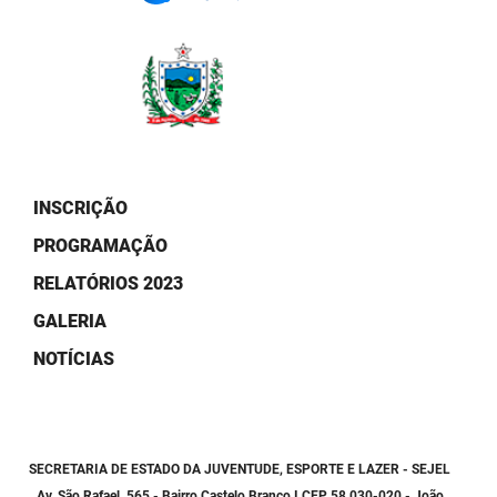
PBGÁS
PB Saúde
PBTUR
PBPREV
INSCRIÇÃO
Projeto Cooperar
PROGRAMAÇÃO
PROCASE
RELATÓRIOS 2023
PROCON
GALERIA
Polícia Militar
NOTÍCIAS
Polícia Civil
Rádio Tabajara
SECRETARIA DE ESTADO DA JUVENTUDE, ESPORTE E LAZER - SEJEL
Av. São Rafael, 565 - Bairro Castelo Branco I CEP 58.030-020 - João