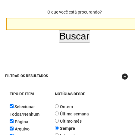
DER
Desenvolvimento e da Articulação Municipal
O que você está procurando?
DETRAN
Desenvolvimento Humano
EMPAER
Educação
ESPEP
Empreender
EPC
Secretaria de Fazenda
FAC
Secretaria de Governo
FILTRAR OS RESULTADOS
Fapesq
Infraestrutura e dos Recursos Hídricos
TIPO DE ITEM
NOTÍCIAS DESDE
Fundação Casa de José Américo
Juventude, Esporte e Lazer
Selecionar
Ontem
Última semana
Todos/Nenhum
FUNAD
Meio Ambiente e Sustentabilidade
Último mês
Página
FUNDAC
Sempre
Mulher e da Diversidade Humana
Arquivo